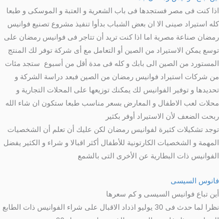
اذا كنت فى مصر فستجدها فى باب الشعرية و العتبة و الموسكى و طبعا
كله استيراد صينى الا ان بعض الشباب بدأوا تنفيذ مشروع تصنيع فوانيس
رمضان صناعة مصرية اما اذا كنت تريد أن تتاجر فى فوانيس رمضان على
توسع يمكن الاستيراد من الصين أو التعامل مع أى شركة توفر لك المنتج
المستورد من الصين الى بابك و كله فى مدة أقل من أسبوع ستجد مئات
من شركات استيراد فوانيس رمضان من الصين فبعد دراسة الشركة و
تحديدها و توفير الفوانيس لك يمكنك توزيعها على المحلات التجارية و
محلات لعب الاطفال و المعارض بسعر مناسب طبعا ستكون ان شاء الله
ربحت الضعف لأن الاستيراد أوفر بكثير
توجد تشكيلات كثيرة لفوانيس رمضان لكن عليك أن تعلم أن الشخصيات
المهمة و الشخصيات الكارتونية للأطفال أكثر اقبالا و شراء و الكثير يفضل
الفوانيس ذات البطارية عن الأخرى التى بالشمع
فانوس السيسى
أين تباع فوانيس السيسى و كم سعرها
نظرا لما حدث فى 30 يوليو اذداد الاقبال على شراء الفوانيس ذات الطابع