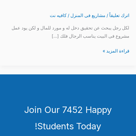
وأكثر
اترك تعليقاً
/
مشاريع فى المنزل
/
كافيه نت
لكل رجل يبحث عن تحقيق دخل له و مورد للمال و لكن يود عمل
مشروع فى البيت يناسب الرجال فلك […]
قراءة المزيد »
Join Our 7452 Happy
Students​ Today!