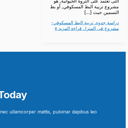
التى تعتمد على الثروة الحيوانية, هو
مشروع تربية البط المسكوفي, أو بط
التسمين حيث […]
دراسة جدوى تربية البط المسكوفي-
مشروع فى المنزل
قراءة المزيد »
Today!
 nec ullamcorper mattis, pulvinar dapibus leo.​