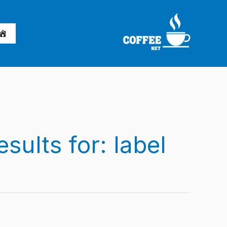
خطي
لى
لمحتوى
label/مشاريع جديدة للشباب
sults for: