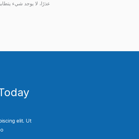
عذرًا، لا يوجد شيء يتطا
Today!
scing elit. Ut
.​