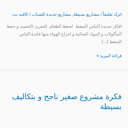
ضغط
اسعار-
اترك تعليقاً
/
مشاريع بسيطة
,
مشاريع جديدة للشباب
/
كافيه نت
افكار
جديدة
افكار جديدة اكياس الضغط لحفظ الطعام للتفريز-التجميد و حفظ
المأكولات و المواد الغذائية و اخراج الهواء منها فائدة اكياس
الضغط […]
قراءة المزيد »
فكرة
مشروع
فكرة مشروع صغير ناجح و بتكاليف
صغير
ناجح
بسيطة
و
بتكاليف
بسيطة