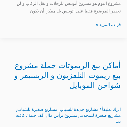
و
مشروع اليوم هو مشروع أتوبيس للرحلات و نقل الركاب و لن
شروط
نحصر الموضوع فقط على أتوبيس بل ممكن أن يكون
ترخيص
قراءة المزيد »
و
أفضل
أنواع
أماكن
بيع
أماكن بيع الريموتات جملة مشروع
الريموتات
جملة
بيع ريموت التلفزيون و الريسيفر و
مشروع
شواحن الموبايل
بيع
ريموت
التلفزيون
اترك تعليقاً
/
مشاريع جديدة للشباب
,
مشاريع صغيرة للشباب
,
و
مشاريع صغيرة للمحلات
,
مشروع برأس مال ألف جنية
/
كافيه
الريسيفر
نت
و