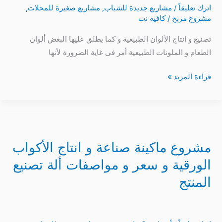
اترك تعليقاً
/
مشاريع جديدة للشباب
,
مشاريع صغيرة للمحلات
,
الملونات
مشروع مربح
/
كافيه نت
الطبيعية
–
تصنيع و انتاج الألوان الطبيعية و كما يطلق عليها البعض ألوان
ألوان
الطعام و الملونات الطبيعية أمر فى غاية الضرورة لأنها
الطعام
قراءة المزيد »
مشروع
ماكينة
مشروع ماكينة صناعة و انتاج الأكواب
صناعة
و
الورقية و سعر و مواصفات ألة تصنيع
انتاج
المنتج
الأكواب
الورقية
و