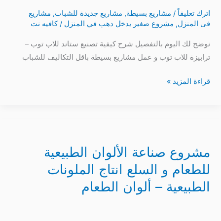
حامل
اترك تعليقاً
/
مشاريع بسيطة
,
مشاريع جديدة للشباب
,
مشاريع
الوميتال
فى المنزل
,
مشروع صغير يدخل دهب في المنزل
/
كافيه نت
ستاند
شيك
نوضح لك اليوم بالتفصيل شرح كيفية تصنيع ستاند للاب توب –
جدا
ترابيزة للاب توب و عمل مشاريع بسيطة باقل التكاليف للشباب
قراءة المزيد »
مشروع
صناعة
مشروع صناعة الألوان الطبيعية
الألوان
الطبيعية
للطعام و السلع انتاج الملونات
للطعام
الطبيعية – ألوان الطعام
و
السلع
انتاج