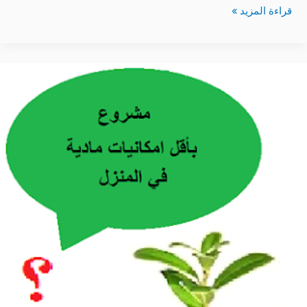
قراءة المزيد »
فكرة
مشروع
بأقل
رأس
مال
بدون
امكانيات
مادية
في
المنزل