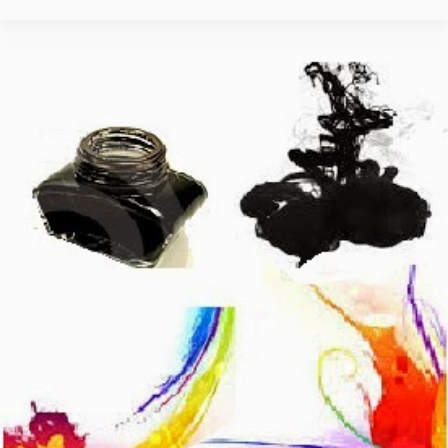
صناعة
الحبر
في
المنزل-
عمل
حبر
الكتابة
الاسود
و
الملون