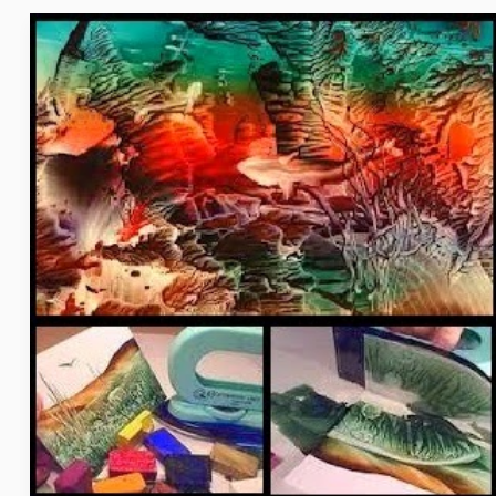
كيفية
عمل
لوحات
فنية
بفن
الانكوستك
–
فن
الكى
و
الشمع
و
طريقة
تعلم
هذا