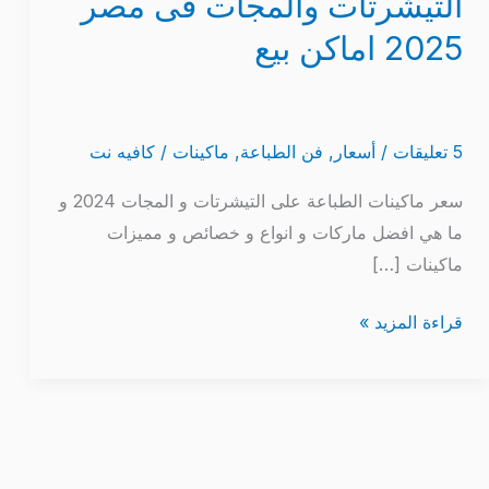
التيشرتات والمجات فى مصر
الطباعة
2025 اماكن بيع
على
التيشرتات
والمجات
فى
5 تعليقات
/
أسعار
,
فن الطباعة
,
ماكينات
/
كافيه نت
مصر
سعر ماكينات الطباعة على التيشرتات و المجات 2024 و
2025
ما هي افضل ماركات و انواع و خصائص و مميزات
اماكن
ماكينات […]
بيع
قراءة المزيد »