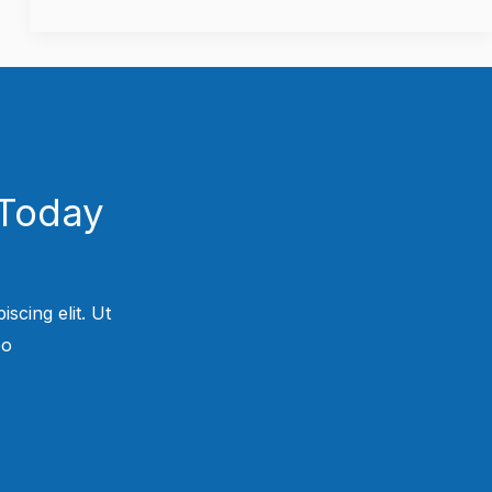
Today!
scing elit. Ut
.​