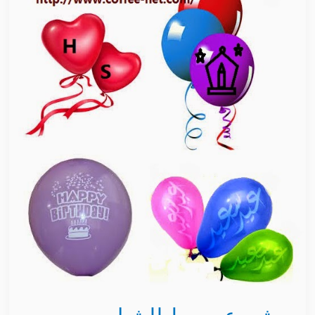
بسيط
للشباب
الطباعة
على
البالونات
بأفكار
جديدة
تزيد
الربح