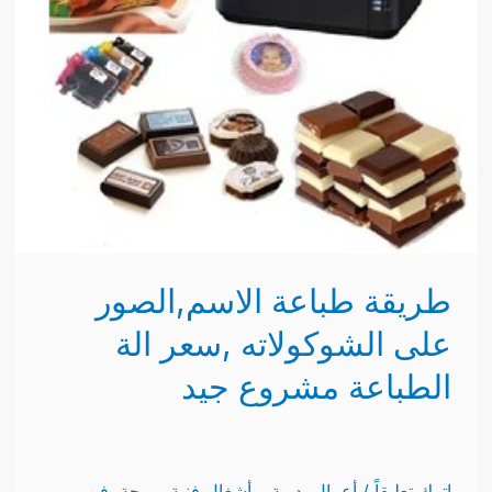
على
الشوكولاته
,سعر
الة
الطباعة
مشروع
جيد
طريقة طباعة الاسم,الصور
على الشوكولاته ,سعر الة
الطباعة مشروع جيد
اترك تعليقاً
/
أعمال يدوية و أشغال فنية مربحة
,
فن